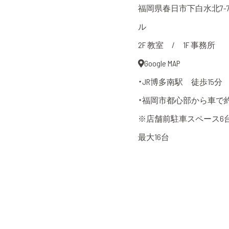
福岡県春日市下白水北7-7
ル
2F 教室 / 1F 事務所
Google MAP
・JR博多南駅 徒歩15分
・福岡市都心部から車で約
※店舗前駐車スペース6
最大16台