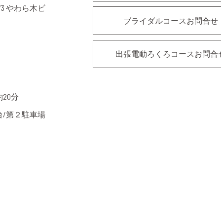
3 やわら木ビ
ブライダルコースお問合せ
出張電動ろくろコースお問合
20分
台/第２駐車場