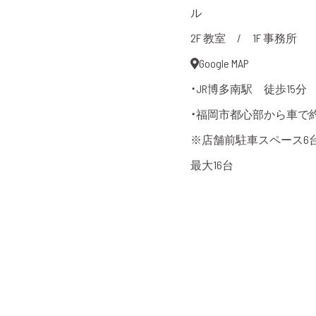
ル
2F 教室 / 1F 事務所
Google MAP
・JR博多南駅 徒歩15分
・福岡市都心部から車で約
※店舗前駐車スペース6
最大16台