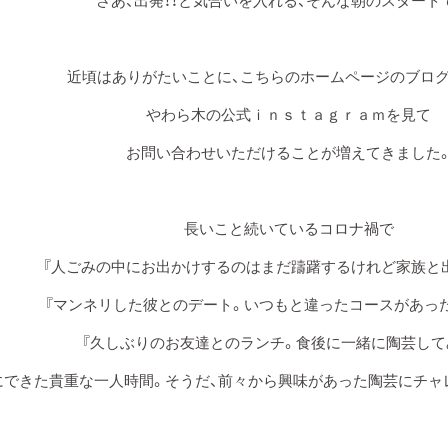
さあ、出発！！と気合いを入れる、そんな朝のスタート
近頃はありがたいことに、こちらのホームページのブロ
やわら木の公式ｉｎｓｔａｇｒａｍを見て
お問い合わせいただけることが増えてきました
長いこと続いているコロナ禍で
『人ごみの中にお出かけするのはまだ躊躇するけれど家族と
『マンネリした彼とのデート。いつもと違ったコースがあった
『久しぶりのお友達とのランチ。食後に一緒に陶芸して
にできた貴重な一人時間。そうだ、前々から興味があった陶芸にチャ