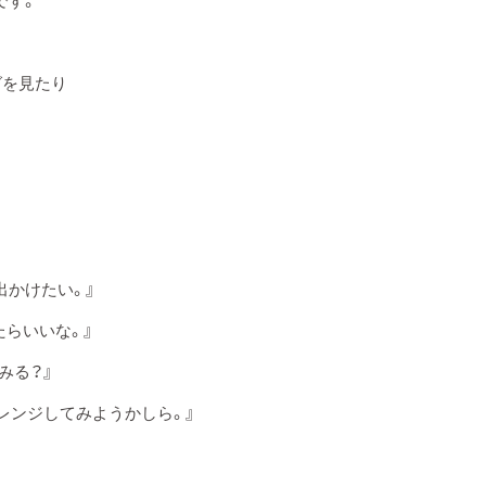
です。
グを見たり
。
出かけたい。』
らいいな。』
みる？』
レンジしてみようかしら。』