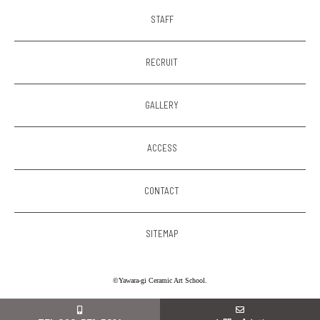
STAFF
RECRUIT
GALLERY
ACCESS
CONTACT
SITEMAP
©Yawara-gi Ceramic Art School.