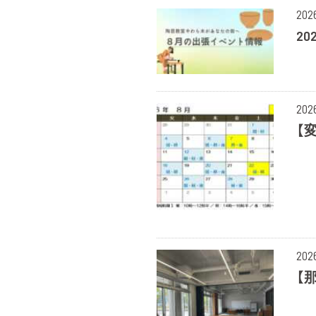
20
2
20
【
20
【