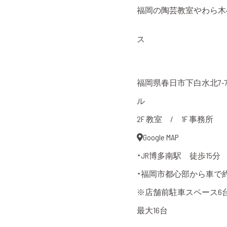
福岡の陶芸教室やわら木
ス
福岡県春日市下白水北7-7
ル
2F 教室 / 1F 事務所
Google MAP
・JR博多南駅 徒歩15分
・福岡市都心部から車で約
※店舗前駐車スペース6
最大16台